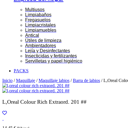
Multiusos
Limpiabaños
Fregasuelos
Limpiacristales
Limpiamuebles
Antical
Útiles de limpieza
Ambientadores
Lejía y Desinfectantes
Insecticidas y fertilizantes
Servilletas y papel higiénico
PACKS
Inicio
/
Maquillaje
/
Maquillaje labios
/
Barra de labios
/ L,Oreal Colo
L,Oreal Colour Rich Extraord. 201 ##
14,45
€