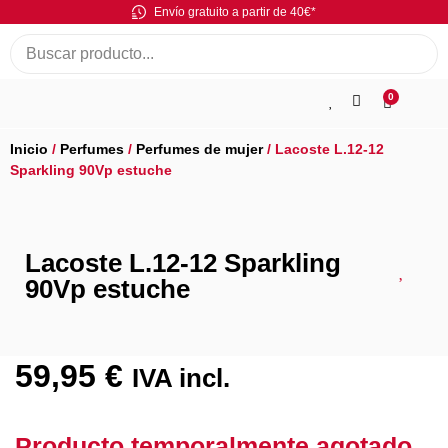
Envío gratuito a partir de 40€*
0
Inicio
/
Perfumes
/
Perfumes de mujer
/ Lacoste L.12-12
Sparkling 90Vp estuche
Lacoste L.12-12 Sparkling
90Vp estuche
59,95
€
IVA incl.
Producto temporalmente agotado