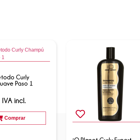
étodo Curly
uave Paso 1
IVA incl.
Comprar
iO Planet Curly Expert