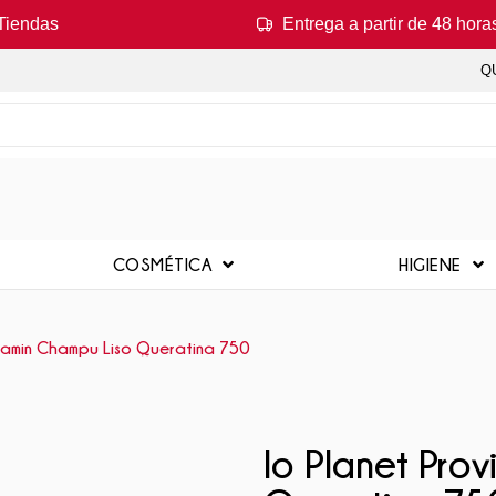
Tiendas
Entrega a partir de 48 hora
Q
COSMÉTICA
HIGIENE
itamin Champu Liso Queratina 750
Io Planet Pro