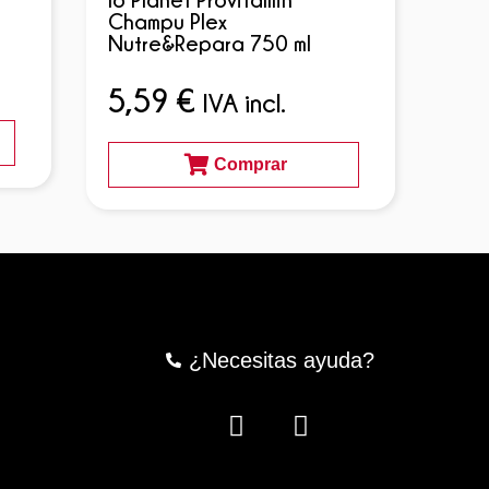
Champu Plex
Cha
Nutre&Repara 750 ml
For
5,59
€
5,
IVA incl.
Comprar
¿Necesitas ayuda?