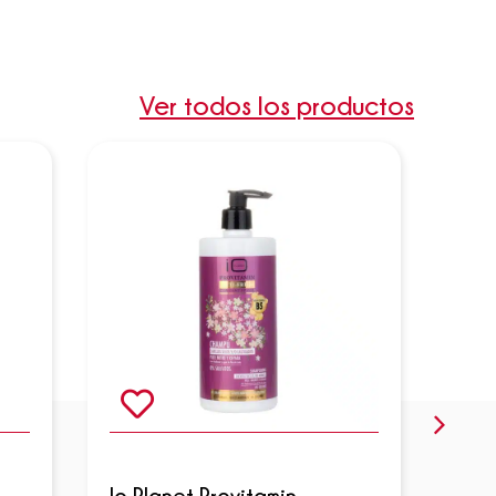
Ver todos los productos
Io Planet Provitamin
Io P