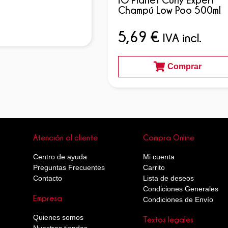
Champú Low Poo 500ml
5,69
€
IVA incl.
Comprar
Atención al cliente
Compra Online
Centro de ayuda
Mi cuenta
Preguntas Frecuentes
Carrito
Contacto
Lista de deseos
Condiciones Generales
Empresa
Condiciones de Envío
Quienes somos
Textos legales
Nuestras tiendas