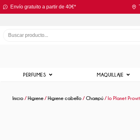
Envío gratuito a partir de 40€*
PERFUMES
MAQUILLAJE
Inicio
/
Higiene
/
Higiene cabello
/
Champú
/ Io Planet Prov