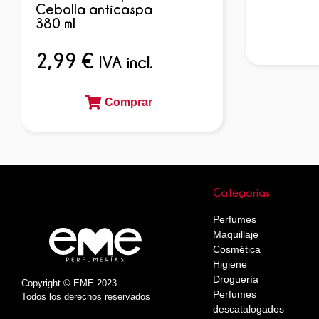
Cebolla anticaspa
380 ml
2,99
€
IVA incl.
Comprar
Categorías
Perfumes
Maquillaje
Cosmética
Higiene
Droguería
Copyright © EME 2023.
Perfumes
Todos los derechos reservados
descatalogados