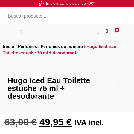
Envío gratuito a partir de 40€*
0
Inicio
/
Perfumes
/
Perfumes de hombre
/ Hugo Iced Eau
Toilette estuche 75 ml + desodorante
Hugo Iced Eau Toilette
estuche 75 ml +
desodorante
63,00
€
49,95
€
IVA incl.