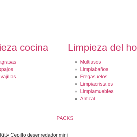
ieza cocina
Limpieza del h
agrasas
Multiusos
opajos
Limpiabaños
vajillas
Fregasuelos
Limpiacristales
Limpiamuebles
Antical
PACKS
 Kitty Cepillo desenredador mini