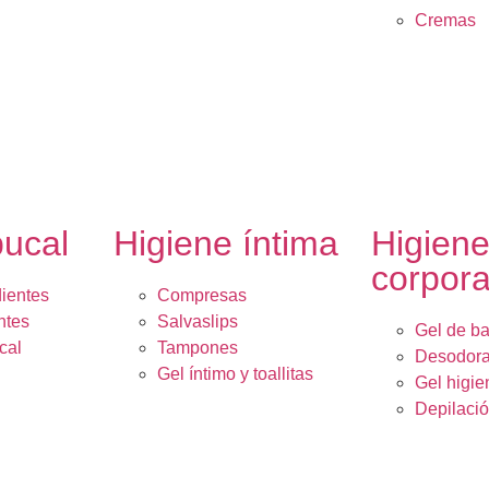
Cremas
bucal
Higiene íntima
Higien
corpora
dientes
Compresas
ntes
Salvaslips
Gel de b
cal
Tampones
Desodora
Gel íntimo y toallitas
Gel higie
Depilaci