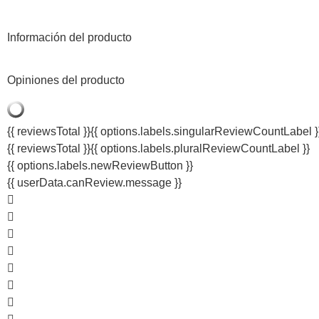
Información del producto
Opiniones del producto
{{ reviewsTotal }}
{{ options.labels.singularReviewCountLabel }
{{ reviewsTotal }}
{{ options.labels.pluralReviewCountLabel }}
{{ options.labels.newReviewButton }}
{{ userData.canReview.message }}