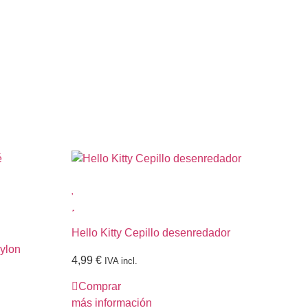
Hello Kitty Cepillo desenredador
ylon
Hel
4,99
€
min
IVA incl.
Comprar
3,
más información