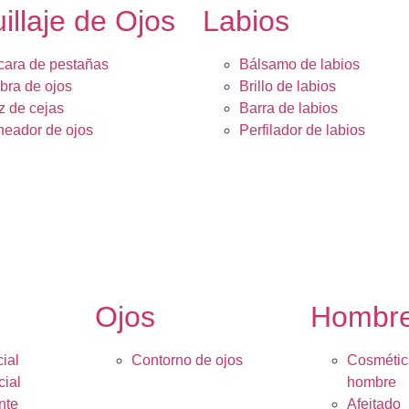
illaje de Ojos
Labios
ara de pestañas
Bálsamo de labios
ra de ojos
Brillo de labios
z de cejas
Barra de labios
neador de ojos
Perfilador de labios
Ojos
Hombr
ial
Contorno de ojos
Cosmétic
cial
hombre
nte
Afeitado