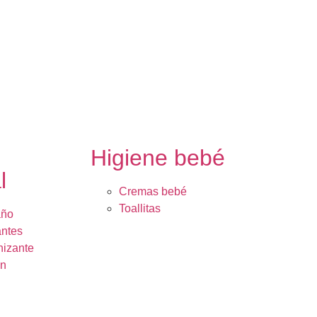
e
Higiene bebé
l
Cremas bebé
Toallitas
año
ntes
nizante
ón