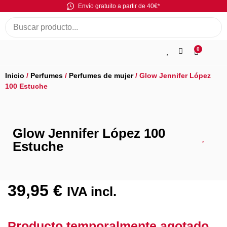
Envío gratuito a partir de 40€*
0
Inicio
/
Perfumes
/
Perfumes de mujer
/ Glow Jennifer López
100 Estuche
Glow Jennifer López 100
Estuche
39,95
€
IVA incl.
Producto temporalmente agotado