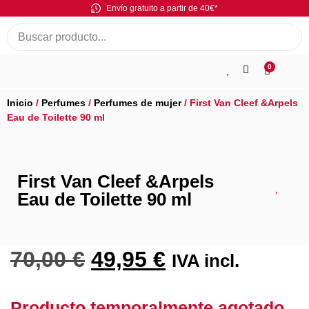
Envío gratuito a partir de 40€*
0
Inicio
/
Perfumes
/
Perfumes de mujer
/ First Van Cleef &Arpels
Eau de Toilette 90 ml
First Van Cleef &Arpels
Eau de Toilette 90 ml
70,00
€
49,95
€
IVA incl.
Producto temporalmente agotado