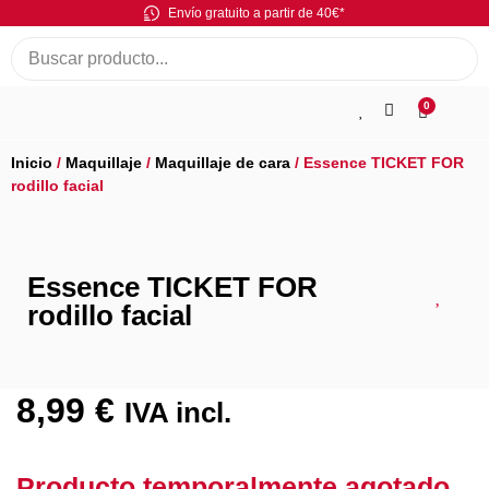
Envío gratuito a partir de 40€*
0
Inicio
/
Maquillaje
/
Maquillaje de cara
/ Essence TICKET FOR
rodillo facial
Essence TICKET FOR
rodillo facial
8,99
€
IVA incl.
Producto temporalmente agotado