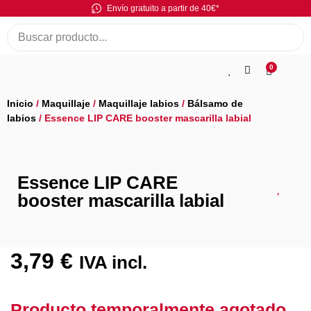
Envío gratuito a partir de 40€*
0
Inicio
/
Maquillaje
/
Maquillaje labios
/
Bálsamo de
labios
/ Essence LIP CARE booster mascarilla labial
Essence LIP CARE
booster mascarilla labial
3,79
€
IVA incl.
Producto temporalmente agotado