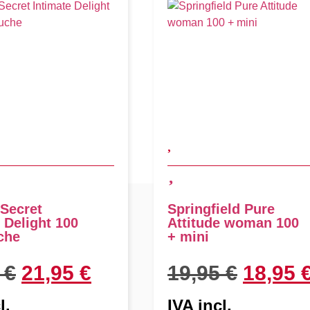
Secret
Springfield Pure
 Delight 100
Attitude woman 100
che
+ mini
5
€
21,95
€
19,95
€
18,95
l.
IVA incl.