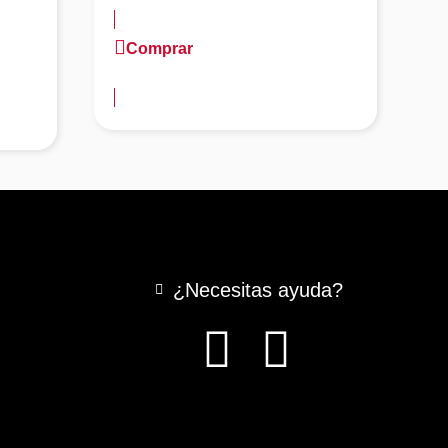
Comprar
más información
m
¿Necesitas ayuda?