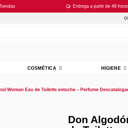
Tiendas
Entrega a partir de 48 hora
Q
COSMÉTICA
HIGIENE
ool Woman Eau de Toilette estuche – Perfume Descataloga
Don Algodó