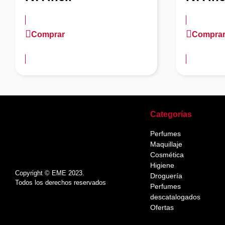
Comprar
Compra
más información
más inform
Categorías
Perfumes
Maquillaje
Cosmética
Higiene
Copyright © EME 2023.
Droguería
Todos los derechos reservados
Perfumes
descatalogados
Ofertas