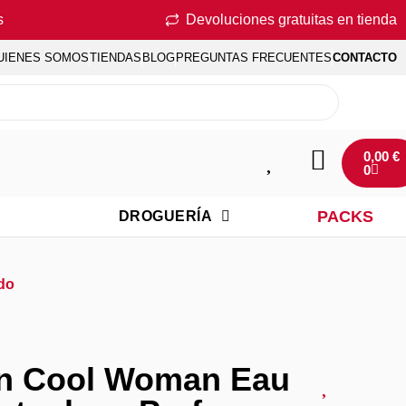
s
Devoluciones gratuitas en tienda
UIENES SOMOS
TIENDAS
BLOG
PREGUNTAS FRECUENTES
CONTACTO
0,00
€
0
PACKS
DROGUERÍA
do
n Cool Woman Eau