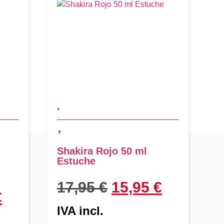
Shakira Rojo 50 ml
S
Estuche
E
17,95
€
15,95
€
€
IVA incl.
I