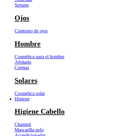
Serums
Ojos
Contorno de ojos
Hombre
Cosmética para el hombre
Afeitado
Cremas
Solares
Cosmética solar
Higiene
Higiene Cabello
Champú
Mascarilla pelo
Acondicionador