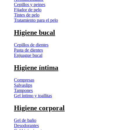
Cepillos y peines
Fijador de pelo
Tintes de pelo
Tratamiento para el pelo
Higiene bucal
Cepillos de dientes
Pasta de dientes
Enjuague bucal
Higiene íntima
Compresas
Salvaslips
Tampones
Gel íntimo y toallitas
Higiene corporal
Gel de baño
Desodorantes