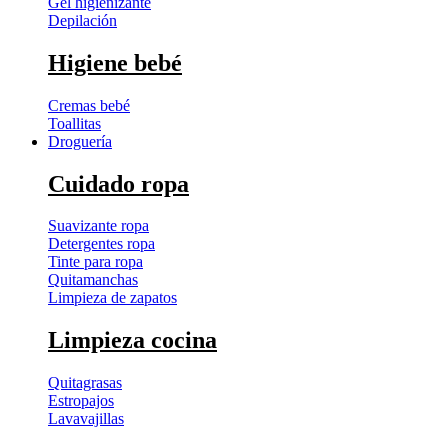
Gel higienizante
Depilación
Higiene bebé
Cremas bebé
Toallitas
Droguería
Cuidado ropa
Suavizante ropa
Detergentes ropa
Tinte para ropa
Quitamanchas
Limpieza de zapatos
Limpieza cocina
Quitagrasas
Estropajos
Lavavajillas