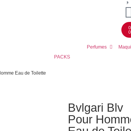
0
0
Perfumes
Maqui
PACKS
 Homme Eau de Toilette
Bvlgari Blv
Pour Homm