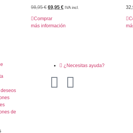
98,95
€
69,95
€
32
IVA incl.
Comprar
C
más información
más
ne
¿Necesitas ayuda?
ta
e deseos
ones
es
ones de
s