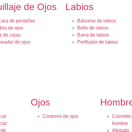
illaje de Ojos
Labios
ara de pestañas
Bálsamo de labios
ra de ojos
Brillo de labios
z de cejas
Barra de labios
neador de ojos
Perfilador de labios
Ojos
Hombr
ial
Contorno de ojos
Cosmétic
cial
hombre
nte
Afeitado