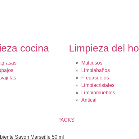
ieza cocina
Limpieza del h
agrasas
Multiusos
opajos
Limpiabaños
vajillas
Fregasuelos
Limpiacristales
Limpiamuebles
Antical
PACKS
biente Savon Marseille 50 ml