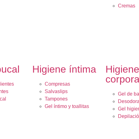
Cremas
bucal
Higiene íntima
Higien
corpora
dientes
Compresas
ntes
Salvaslips
Gel de b
cal
Tampones
Desodora
Gel íntimo y toallitas
Gel higie
Depilaci