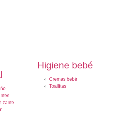
e
Higiene bebé
l
Cremas bebé
Toallitas
año
ntes
nizante
ón