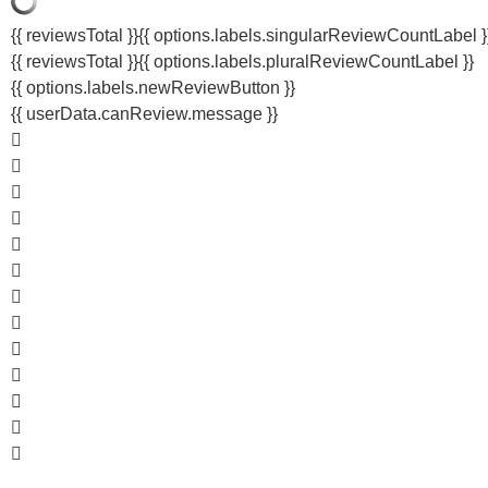
{{ reviewsTotal }}
{{ options.labels.singularReviewCountLabel }
{{ reviewsTotal }}
{{ options.labels.pluralReviewCountLabel }}
{{ options.labels.newReviewButton }}
{{ userData.canReview.message }}