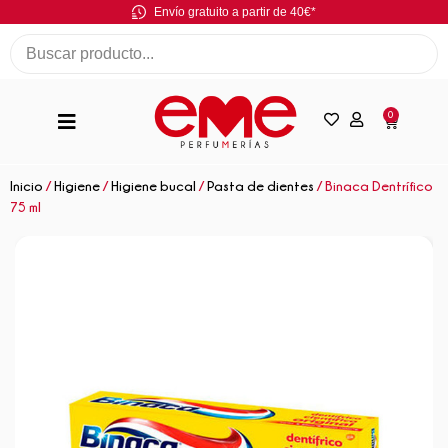
Envío gratuito a partir de 40€*
0
Inicio
/
Higiene
/
Higiene bucal
/
Pasta de dientes
/ Binaca Dentrífico
75 ml