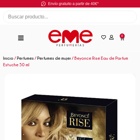
Envío gratuito a partir de 40€*
0
Inicio
/
Perfumes
/
Perfumes de mujer
/ Beyonce Rise Eau de Parfum
Estuche 50 ml