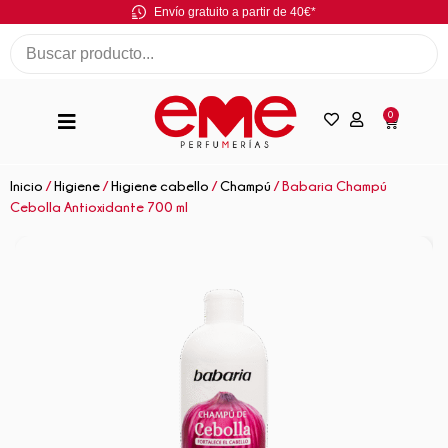
Envío gratuito a partir de 40€*
0
Inicio
/
Higiene
/
Higiene cabello
/
Champú
/ Babaria Champú
Cebolla Antioxidante 700 ml