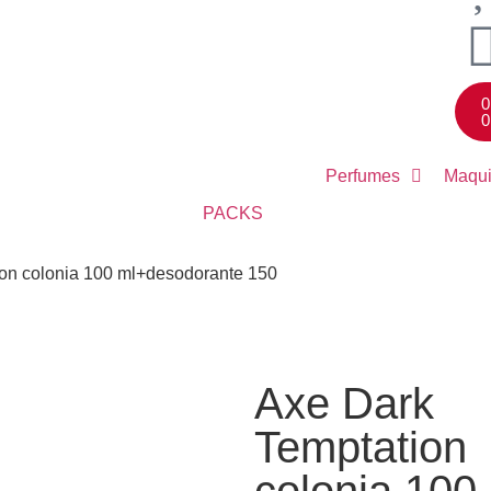
0
0
Perfumes
Maqui
PACKS
ion colonia 100 ml+desodorante 150
Axe Dark
Temptation