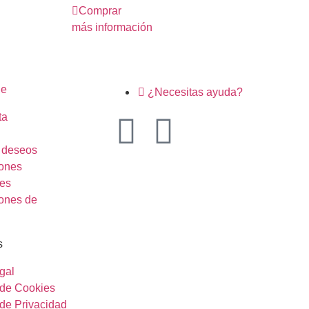
Comprar
C
más información
más
ne
¿Necesitas ayuda?
ta
e deseos
ones
es
ones de
s
gal
a de Cookies
 de Privacidad