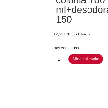
colonia 100
ml+desodor
150
12,95
€
10,95
€
IVA incl.
Hay existencias
Añadir al carrito