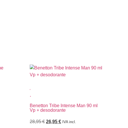
Benetton Tribe Intense Man 90 ml
Ben
Vp + desodorante
des
28,95
€
26,95
€
25
IVA incl.