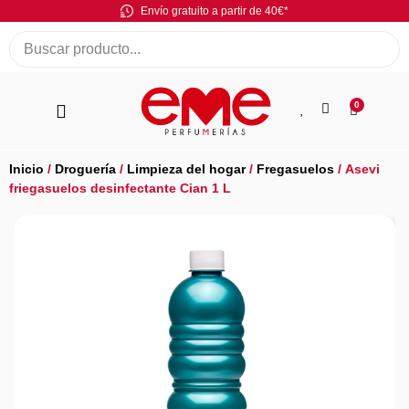
Envío gratuito a partir de 40€*
0
Inicio
/
Droguería
/
Limpieza del hogar
/
Fregasuelos
/ Asevi
friegasuelos desinfectante Cian 1 L