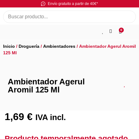
Envío gratuito a partir de 40€*
0
Inicio
/
Droguería
/
Ambientadores
/ Ambientador Agerul Aromil
125 Ml
Ambientador Agerul
Aromil 125 Ml
1,69
€
IVA incl.
Producto temporalmente agotado