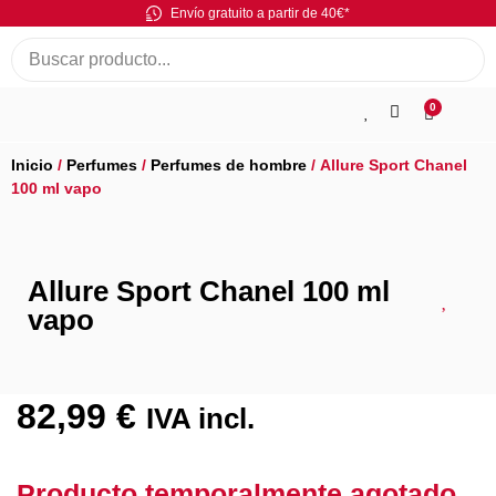
Envío gratuito a partir de 40€*
0
Inicio
/
Perfumes
/
Perfumes de hombre
/ Allure Sport Chanel
100 ml vapo
Allure Sport Chanel 100 ml
vapo
82,99
€
IVA incl.
Producto temporalmente agotado