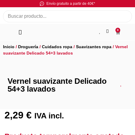
Envío gratuito a partir de 40€*
0
Inicio
/
Droguería
/
Cuidados ropa
/
Suavizantes ropa
/ Vernel
suavizante Delicado 54+3 lavados
Vernel suavizante Delicado
54+3 lavados
2,29
€
IVA incl.