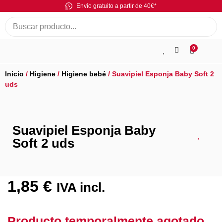
Envío gratuito a partir de 40€*
0
Inicio
/
Higiene
/
Higiene bebé
/ Suavipiel Esponja Baby Soft 2
uds
Suavipiel Esponja Baby
Soft 2 uds
1,85
€
IVA incl.
Producto temporalmente agotado