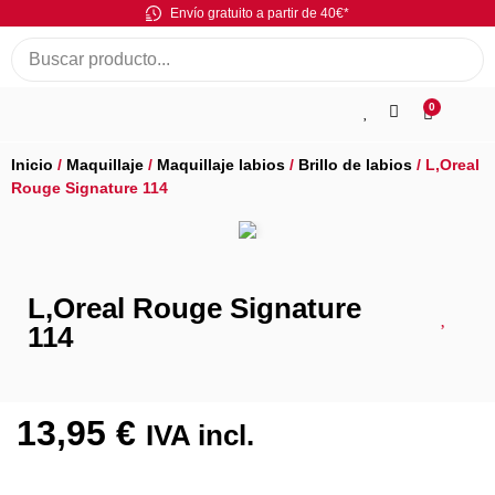
Envío gratuito a partir de 40€*
0
Inicio
/
Maquillaje
/
Maquillaje labios
/
Brillo de labios
/ L,Oreal
Rouge Signature 114
L,Oreal Rouge Signature
114
13,95
€
IVA incl.