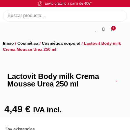
Envío gratuito a partir de 40€*
0
Inicio
/
Cosmética
/
Cosmética corporal
/ Lactovit Body milk
Crema Mousse Urea 250 ml
Lactovit Body milk Crema
Mousse Urea 250 ml
4,49
€
IVA incl.
Hay existencias