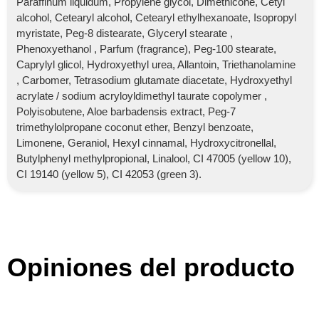
Paraffinum liquidum, Propylene glycol, Dimethicone, Cetyl
alcohol, Cetearyl alcohol, Cetearyl ethylhexanoate, Isopropyl
myristate, Peg-8 distearate, Glyceryl stearate ,
Phenoxyethanol , Parfum (fragrance), Peg-100 stearate,
Caprylyl glicol, Hydroxyethyl urea, Allantoin, Triethanolamine
, Carbomer, Tetrasodium glutamate diacetate, Hydroxyethyl
acrylate / sodium acryloyldimethyl taurate copolymer ,
Polyisobutene, Aloe barbadensis extract, Peg-7
trimethylolpropane coconut ether, Benzyl benzoate,
Limonene, Geraniol, Hexyl cinnamal, Hydroxycitronellal,
Butylphenyl methylpropional, Linalool, CI 47005 (yellow 10),
CI 19140 (yellow 5), CI 42053 (green 3).
Opiniones del producto