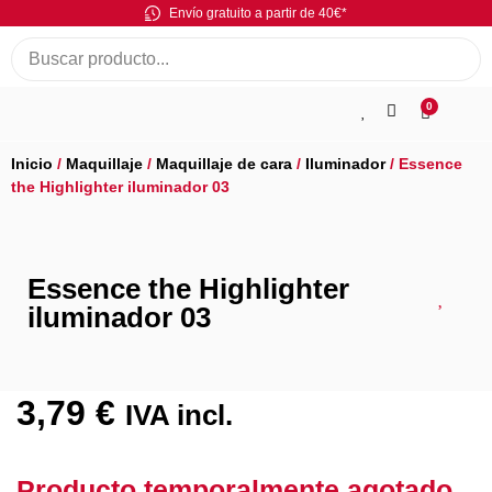
Envío gratuito a partir de 40€*
0
Inicio
/
Maquillaje
/
Maquillaje de cara
/
Iluminador
/ Essence
the Highlighter iluminador 03
Essence the Highlighter
iluminador 03
3,79
€
IVA incl.
Producto temporalmente agotado