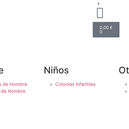
0,00
€
0
e
Niños
Ot
s de Hombre
Colonias Infantiles
s de Hombre