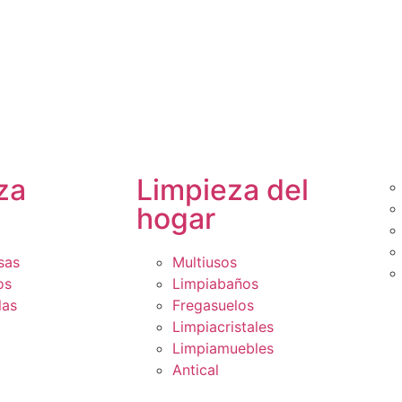
za
Limpieza del
hogar
sas
Multiusos
os
Limpiabaños
las
Fregasuelos
Limpiacristales
Limpiamuebles
Antical