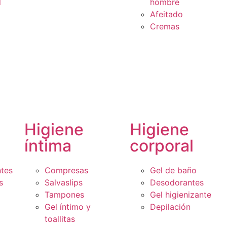
l
hombre
Afeitado
Cremas
Higiene
Higiene
íntima
corporal
ntes
Compresas
Gel de baño
s
Salvaslips
Desodorantes
Tampones
Gel higienizante
Gel íntimo y
Depilación
toallitas