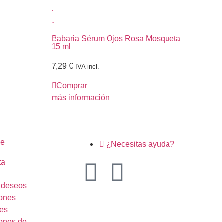
Babaria Sérum Ojos Rosa Mosqueta
Bab
15 ml
ml
7,29
€
6,
IVA incl.
Comprar
C
más información
más
ne
¿Necesitas ayuda?
ta
e deseos
ones
es
ones de