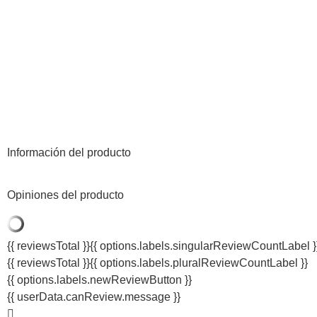
Información del producto
Opiniones del producto
{{ reviewsTotal }}
{{ options.labels.singularReviewCountLabel }
{{ reviewsTotal }}
{{ options.labels.pluralReviewCountLabel }}
{{ options.labels.newReviewButton }}
{{ userData.canReview.message }}