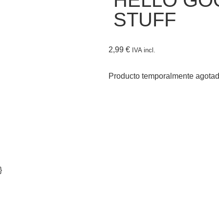
HELLO GO
STUFF
2,99
€
IVA incl.
Producto temporalmente agota
}