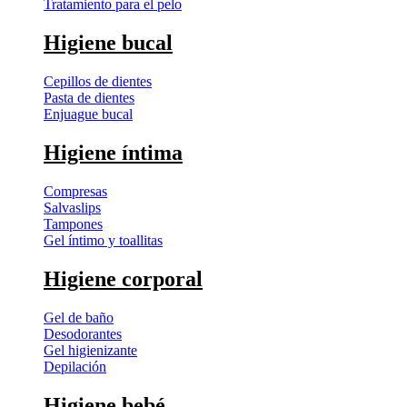
Tratamiento para el pelo
Higiene bucal
Cepillos de dientes
Pasta de dientes
Enjuague bucal
Higiene íntima
Compresas
Salvaslips
Tampones
Gel íntimo y toallitas
Higiene corporal
Gel de baño
Desodorantes
Gel higienizante
Depilación
Higiene bebé