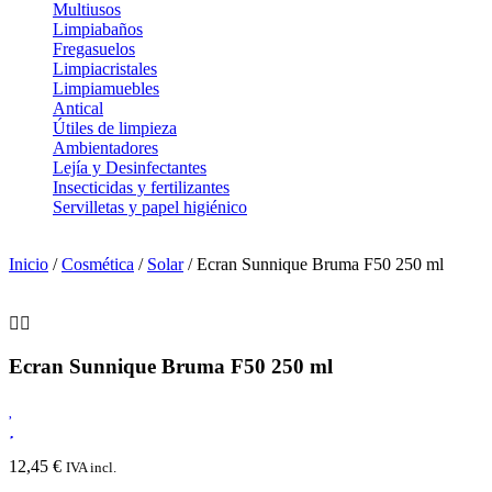
Multiusos
Limpiabaños
Fregasuelos
Limpiacristales
Limpiamuebles
Antical
Útiles de limpieza
Ambientadores
Lejía y Desinfectantes
Insecticidas y fertilizantes
Servilletas y papel higiénico
Inicio
/
Cosmética
/
Solar
/ Ecran Sunnique Bruma F50 250 ml
Ecran Sunnique Bruma F50 250 ml
12,45
€
IVA incl.