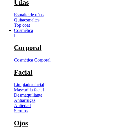
Uñas
Esmalte de uñas
Quitaesmaltes
Top coat
Cosmética
Corporal
Cosmética Corporal
Facial
Limpiador facial
Mascarilla facial
Desmaquillante
Antiarrugas
Antiedad
Serums
Ojos