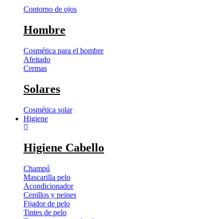
Contorno de ojos
Hombre
Cosmética para el hombre
Afeitado
Cremas
Solares
Cosmética solar
Higiene
Higiene Cabello
Champú
Mascarilla pelo
Acondicionador
Cepillos y peines
Fijador de pelo
Tintes de pelo