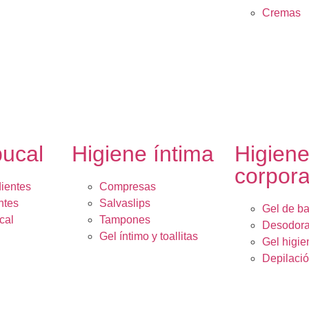
Cremas
bucal
Higiene íntima
Higien
corpora
dientes
Compresas
ntes
Salvaslips
Gel de b
cal
Tampones
Desodora
Gel íntimo y toallitas
Gel higie
Depilaci