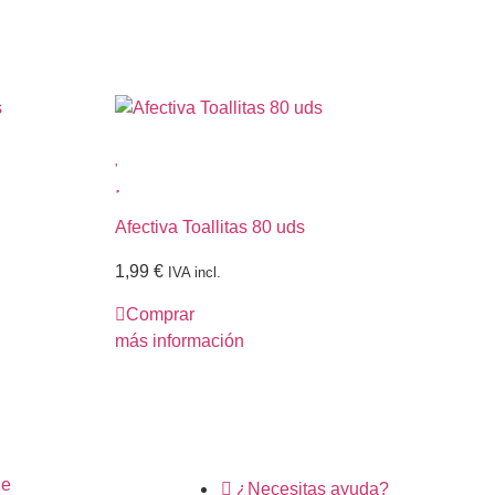
Afectiva Toallitas 80 uds
Dod
1,99
€
tap
IVA incl.
Comprar
1,
más información
C
más
ne
¿Necesitas ayuda?