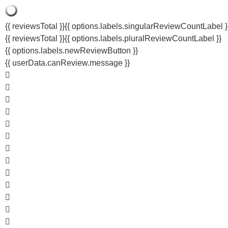
{{ reviewsTotal }}
{{ options.labels.singularReviewCountLabel }
{{ reviewsTotal }}
{{ options.labels.pluralReviewCountLabel }}
{{ options.labels.newReviewButton }}
{{ userData.canReview.message }}