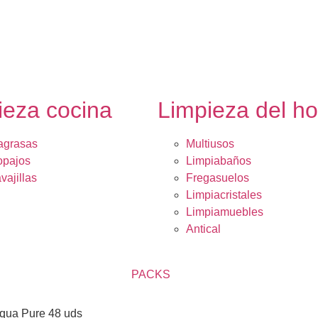
ieza cocina
Limpieza del h
agrasas
Multiusos
opajos
Limpiabaños
vajillas
Fregasuelos
Limpiacristales
Limpiamuebles
Antical
PACKS
Aqua Pure 48 uds