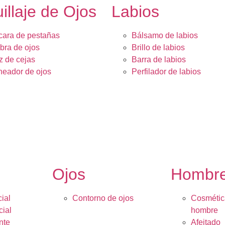
illaje de Ojos
Labios
ara de pestañas
Bálsamo de labios
ra de ojos
Brillo de labios
z de cejas
Barra de labios
neador de ojos
Perfilador de labios
Ojos
Hombr
ial
Contorno de ojos
Cosmétic
cial
hombre
nte
Afeitado