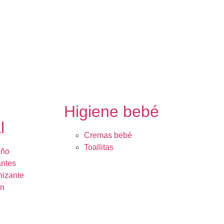
e
Higiene bebé
l
Cremas bebé
Toallitas
año
ntes
nizante
ón