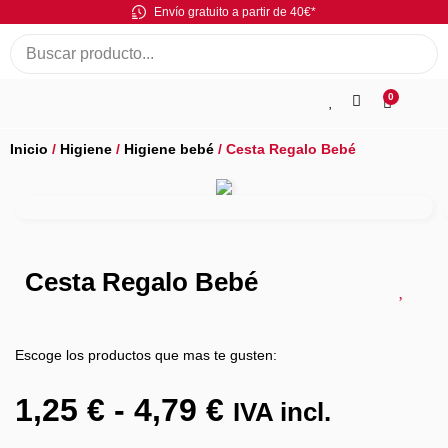
Envío gratuito a partir de 40€*
0
Inicio
/
Higiene
/
Higiene bebé
/ Cesta Regalo Bebé
Cesta Regalo Bebé
Escoge los productos que mas te gusten:
1,25
€
-
4,79
€
IVA incl.