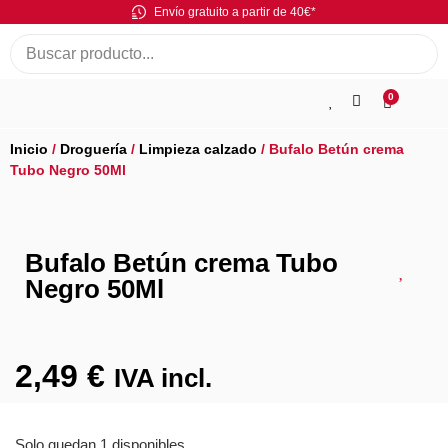
Envío gratuito a partir de 40€*
0
Inicio
/
Droguería
/
Limpieza calzado
/ Bufalo Betún crema
Tubo Negro 50Ml
Bufalo Betún crema Tubo
Negro 50Ml
2,49
€
IVA incl.
Solo quedan 1 disponibles