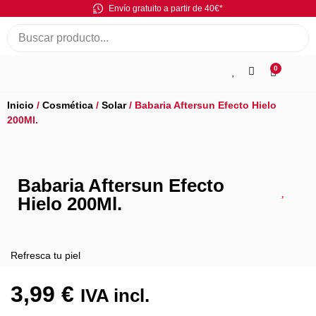
Envío gratuito a partir de 40€*
0
Inicio
/
Cosmética
/
Solar
/ Babaria Aftersun Efecto Hielo
200Ml.
Babaria Aftersun Efecto
Hielo 200Ml.
Refresca tu piel
3,99
€
IVA incl.