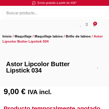
Envío gratuito a partir de 40€*
0
Inicio
/
Maquillaje
/
Maquillaje labios
/
Brillo de labios
/ Astor
Lipcolor Butter Lipstick 034
Astor Lipcolor Butter
Lipstick 034
9,00
€
IVA incl.
Producto temporalmente agotado