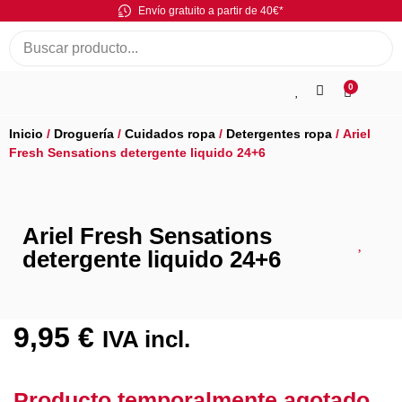
Envío gratuito a partir de 40€*
0
Inicio
/
Droguería
/
Cuidados ropa
/
Detergentes ropa
/ Ariel
Fresh Sensations detergente liquido 24+6
Ariel Fresh Sensations
detergente liquido 24+6
9,95
€
IVA incl.
Producto temporalmente agotado