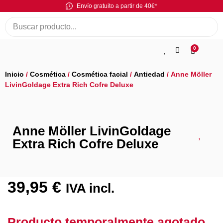
Envío gratuito a partir de 40€*
0
Inicio
/
Cosmética
/
Cosmética facial
/
Antiedad
/ Anne Möller
LivinGoldage Extra Rich Cofre Deluxe
Anne Möller LivinGoldage
Extra Rich Cofre Deluxe
39,95
€
IVA incl.
Producto temporalmente agotado