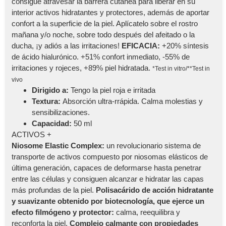
consigue atravesar la barrera cutánea para liberar en su
interior activos hidratantes y protectores, además de aportar
confort a la superficie de la piel. Aplícatelo sobre el rostro
mañana y/o noche, sobre todo después del afeitado o la
ducha, ¡y adiós a las irritaciones!
EFICACIA:
+20% síntesis
de ácido hialurónico. +51% confort inmediato, -55% de
irritaciones y rojeces, +89% piel hidratada.
*Test in vitro/**Test in
vivo
Dirigido a:
Tengo la piel roja e irritada
Textura:
Absorción ultra-rrápida. Calma molestias y
sensibilizaciones.
Capacidad:
50 ml
ACTIVOS +
Niosome Elastic Complex:
un revolucionario sistema de
transporte de activos compuesto por niosomas elásticos de
última generación, capaces de deformarse hasta penetrar
entre las células y consiguen alcanzar e hidratar las capas
más profundas de la piel.
Polisacárido de acción hidratante
y suavizante obtenido por biotecnología, que ejerce un
efecto filmógeno y protector:
calma, reequilibra y
reconforta la piel.
Complejo calmante con propiedades