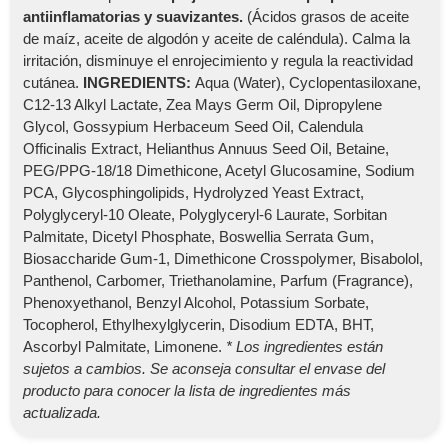
antiinflamatorias y suavizantes.
(Ácidos grasos de aceite
de maíz, aceite de algodón y aceite de caléndula). Calma la
irritación, disminuye el enrojecimiento y regula la reactividad
cutánea.
INGREDIENTS:
Aqua (Water), Cyclopentasiloxane,
C12-13 Alkyl Lactate, Zea Mays Germ Oil, Dipropylene
Glycol, Gossypium Herbaceum Seed Oil, Calendula
Officinalis Extract, Helianthus Annuus Seed Oil, Betaine,
PEG/PPG-18/18 Dimethicone, Acetyl Glucosamine, Sodium
PCA, Glycosphingolipids, Hydrolyzed Yeast Extract,
Polyglyceryl-10 Oleate, Polyglyceryl-6 Laurate, Sorbitan
Palmitate, Dicetyl Phosphate, Boswellia Serrata Gum,
Biosaccharide Gum-1, Dimethicone Crosspolymer, Bisabolol,
Panthenol, Carbomer, Triethanolamine, Parfum (Fragrance),
Phenoxyethanol, Benzyl Alcohol, Potassium Sorbate,
Tocopherol, Ethylhexylglycerin, Disodium EDTA, BHT,
Ascorbyl Palmitate, Limonene.
* Los ingredientes están
sujetos a cambios. Se aconseja consultar el envase del
producto para conocer la lista de ingredientes más
actualizada.