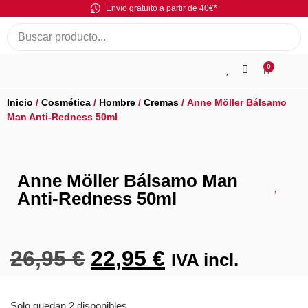
Envío gratuito a partir de 40€*
0
Inicio
/
Cosmética
/
Hombre
/
Cremas
/ Anne Möller Bálsamo
Man Anti-Redness 50ml
Anne Möller Bálsamo Man
Anti-Redness 50ml
26,95
€
22,95
€
IVA incl.
Solo quedan 2 disponibles